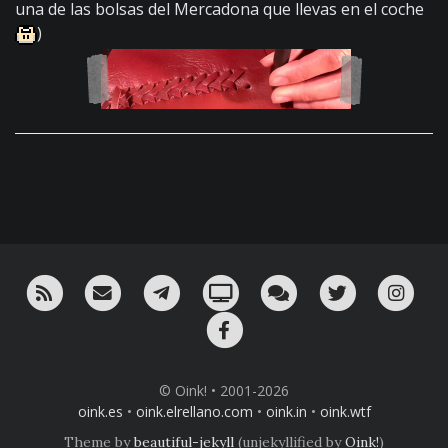
una de las bolsas del Mercadona que llevas en el coche
)
RSS
¡Mándame un email!
¡Nuestro canal en Telegram!
Oink! TV
Charla con nosotros 
Twitter
Ins
Facebook
© Oink! • 2001-2026
oink.es
•
oink.elrellano.com
•
oink.in
•
oink.wtf
Theme by
beautiful-jekyll
(unjekyllified by
Oink!
)