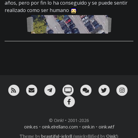
años, pero por fin lo ha conseguido y se puede sentir
realizado como ser humano
RSS
¡Mándame un email!
¡Nuestro canal en Telegram!
Oink! TV
Charla con nosotros 
Twitter
Ins
Facebook
© Oink! • 2001-2026
oink.es
•
oink.elrellano.com
•
oink.in
•
oink.wtf
Theme by
beautiful-jekyll
(unjekyllified by
Oink!
)