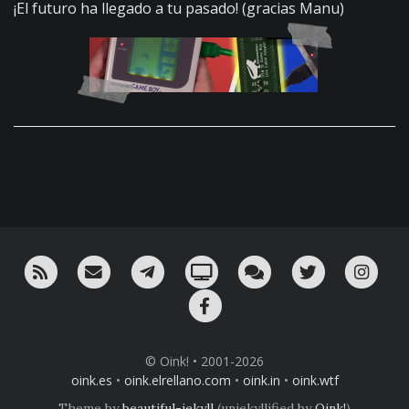
¡El futuro ha llegado a tu pasado! (gracias Manu)
RSS
¡Mándame un email!
¡Nuestro canal en Telegram!
Oink! TV
Charla con nosotros 
Twitter
Ins
Facebook
© Oink! • 2001-2026
oink.es
•
oink.elrellano.com
•
oink.in
•
oink.wtf
Theme by
beautiful-jekyll
(unjekyllified by
Oink!
)