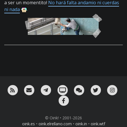
a ser un momentito!
No hará falta andamio ni cuerdas
ni nada
RSS
¡Mándame un email!
¡Nuestro canal en Telegram!
Oink! TV
Charla con nosotros 
Twitter
Ins
Facebook
© Oink! • 2001-2026
oink.es
•
oink.elrellano.com
•
oink.in
•
oink.wtf