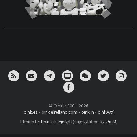
RSS
¡Mándame un email!
¡Nuestro canal en Telegram!
Oink! TV
Charla con nosotros 
Twitter
Ins
Facebook
© Oink! • 2001-2026
oink.es
•
oink.elrellano.com
•
oink.in
•
oink.wtf
Theme by
beautiful-jekyll
(unjekyllified by
Oink!
)