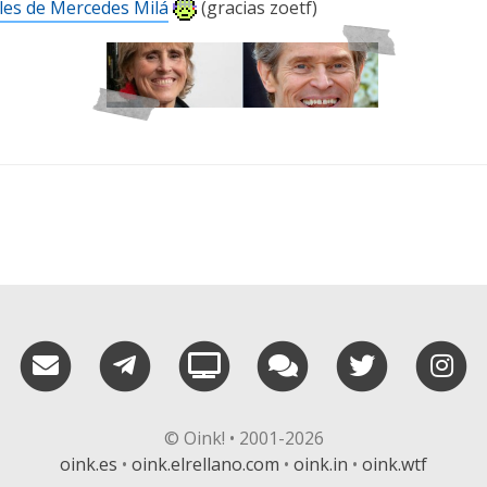
les de Mercedes Milá
(gracias zoetf)
RSS
¡Mándame un email!
¡Nuestro canal en Telegram!
Oink! TV
Charla con nosot
Twitter
I
© Oink! • 2001-2026
oink.es
•
oink.elrellano.com
•
oink.in
•
oink.wtf