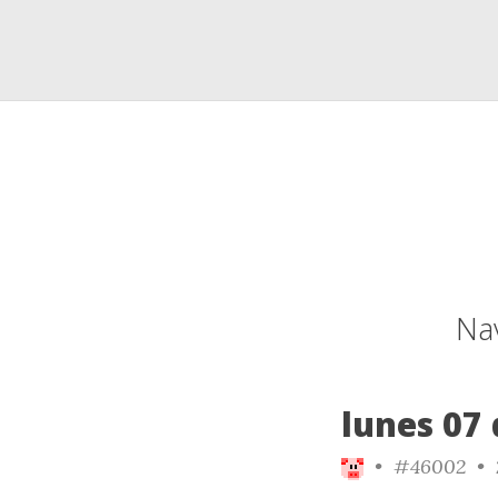
Nav
lunes 07 
•
#46002
• 