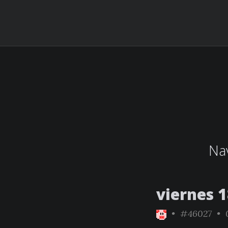
Nav
viernes 1
•
#46027
• 0