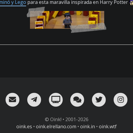
ominó y Lego
para esta maravilla inspirada en Harry Potter
RSS
¡Mándame un email!
¡Nuestro canal en Telegram!
Oink! TV
Charla con nosot
Twitter
I
© Oink! • 2001-2026
oink.es
•
oink.elrellano.com
•
oink.in
•
oink.wtf