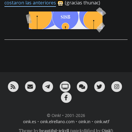
costaron las anteriores
(gracias thunac)
RSS
¡Mándame un email!
¡Nuestro canal en Telegram!
Oink! TV
Charla con nosotros 
Twitter
Ins
Facebook
© Oink! • 2001-2026
oink.es
•
oink.elrellano.com
•
oink.in
•
oink.wtf
Theme by
beautiful-jekyll
(unjekyllified by
Oink!
)