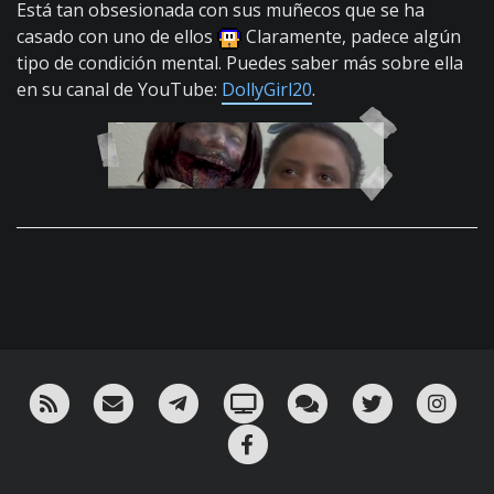
Está tan obsesionada con sus muñecos que se ha
casado con uno de ellos
Claramente, padece algún
tipo de condición mental. Puedes saber más sobre ella
en su canal de YouTube:
DollyGirl20
.
RSS
¡Mándame un email!
¡Nuestro canal en Telegram!
Oink! TV
Charla con nosotros 
Twitter
Ins
Facebook