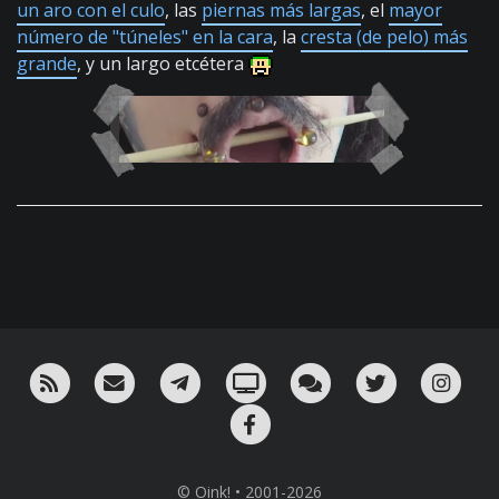
un aro con el culo
, las
piernas más largas
, el
mayor
número de "túneles" en la cara
, la
cresta (de pelo) más
grande
, y un largo etcétera
RSS
¡Mándame un email!
¡Nuestro canal en Telegram!
Oink! TV
Charla con nosotros 
Twitter
Ins
Facebook
© Oink! • 2001-2026