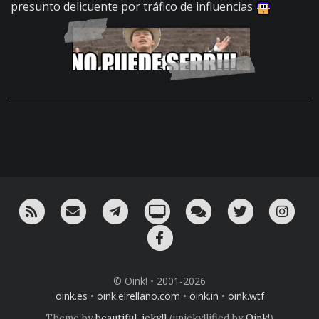
presunto delicuente por tráfico de influencias
RSS
¡Mándame un email!
¡Nuestro canal en Telegram!
Oink! TV
Charla con nosotros 
Twitter
Ins
Facebook
© Oink! • 2001-2026
oink.es
•
oink.elrellano.com
•
oink.in
•
oink.wtf
Theme by
beautiful-jekyll
(unjekyllified by
Oink!
)