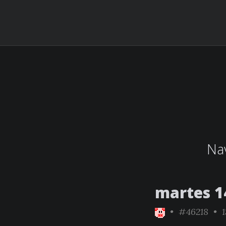
Nav
martes 1
•
#46218
• 1