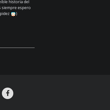
ble historia del
as siempre espero
upidez
)
ros en Telegram
nstagram
Facebook