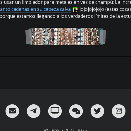
 usar un limpiador para metales en vez de champú: La increí
lantó cadenas en su cabeza calva
jojojojojojo (estas cos
porque estamos llegando a los verdaderos límites de la est
RSS
¡Mándame un email!
¡Nuestro canal en Telegram!
Oink! TV
Charla con nosot
Twitter
I
© Oink! • 2001-2026