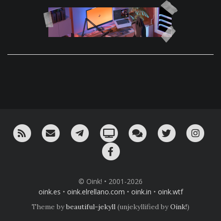
RSS
¡Mándame un email!
¡Nuestro canal en Telegram!
Oink! TV
Charla con nosotros 
Twitter
Ins
Facebook
© Oink! • 2001-2026
oink.es
•
oink.elrellano.com
•
oink.in
•
oink.wtf
Theme by
beautiful-jekyll
(unjekyllified by
Oink!
)