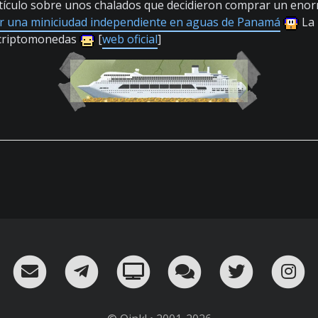
rtículo sobre unos chalados que decidieron comprar un eno
r una miniciudad independiente en aguas de Panamá
La 
 criptomonedas
[
web oficial
]
RSS
¡Mándame un email!
¡Nuestro canal en Telegram!
Oink! TV
Charla con nosot
Twitter
I