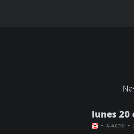
Nav
lunes 20
•
#46238
• 1