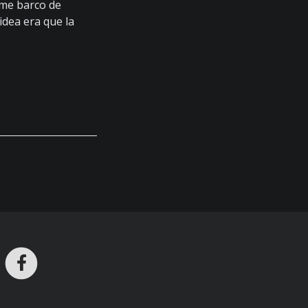
rme barco de
idea era que la
ros en Telegram
nstagram
Facebook