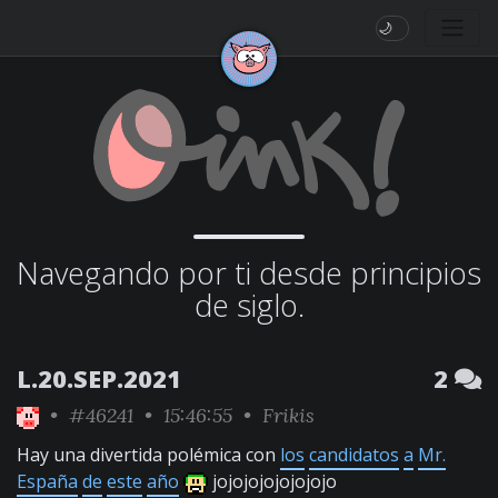
🌙
Navegando por ti desde principios
de siglo.
L.20.SEP.2021
2
•
#46241
• 15:46:55 •
Frikis
Hay una divertida polémica con
los
candidatos
a
Mr.
España
de
este
año
jojojojojojojojo