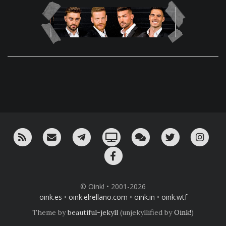
RSS
¡Mándame un email!
¡Nuestro canal en Telegram!
Oink! TV
Charla con nosotros 
Twitter
Ins
Facebook
© Oink! • 2001-2026
oink.es
•
oink.elrellano.com
•
oink.in
•
oink.wtf
Theme by
beautiful-jekyll
(unjekyllified by
Oink!
)