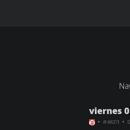
Nav
viernes 
•
#46271
• 1