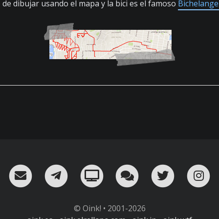
so de dibujar usando el mapa y la bici es el famoso
Bichelange
RSS
¡Mándame un email!
¡Nuestro canal en Telegram!
Oink! TV
Charla con nosot
Twitter
I
© Oink! • 2001-2026