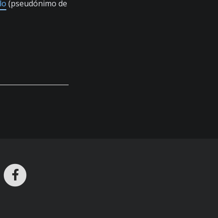
lo
(pseudónimo de
ros en Telegram
nstagram
Facebook