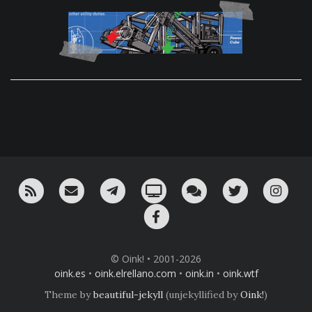
RSS
¡Mándame un email!
¡Nuestro canal en Telegram!
Oink! TV
Charla con nosotros 
Twitter
Ins
Facebook
© Oink! • 2001-2026
oink.es
•
oink.elrellano.com
•
oink.in
•
oink.wtf
Theme by
beautiful-jekyll
(unjekyllified by
Oink!
)