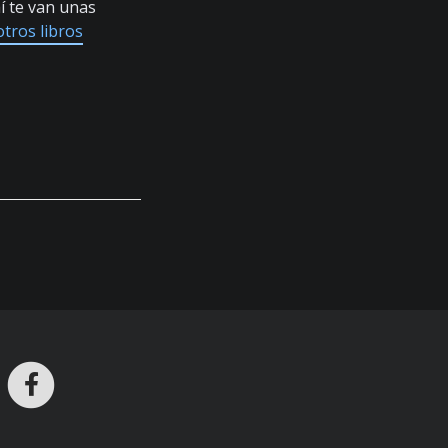
í te van unas
otros libros
ros en Telegram
nstagram
Facebook