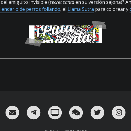
del amiguito invisible (
secret santa
en su versión sajona)? Ah
alendario de perros follando
, el
Llama Sutra
para colorear y
RSS
¡Mándame un email!
¡Nuestro canal en Telegram!
Oink! TV
Charla con nosot
Twitter
I