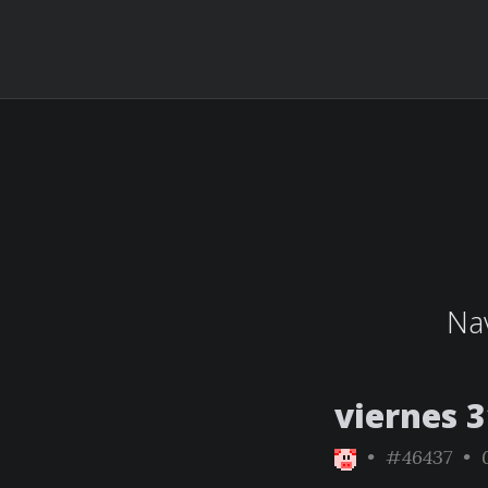
Nav
viernes 
•
#46437
• 0