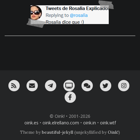
RSS
¡Mándame un email!
¡Nuestro canal en Telegram!
Oink! TV
Charla con nosotros 
Twitter
Ins
Facebook
© Oink! • 2001-2026
oink.es
•
oink.elrellano.com
•
oink.in
•
oink.wtf
Theme by
beautiful-jekyll
(unjekyllified by
Oink!
)