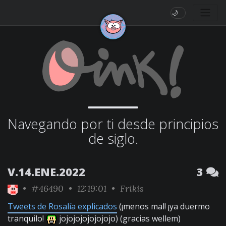
🌙
Navegando por ti desde principios
de siglo.
V.14.ENE.2022
3
•
#46490
• 12:19:01 •
Frikis
Tweets de Rosalía explicados
(¡menos mal! ¡ya duermo
tranquilo!
jojojojojojojojo) (gracias wellem)