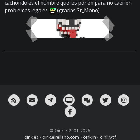
cachondo es el nombre que les ponen para no caer en
problemas legales
(gracias Sr_Mono)
RSS
¡Mándame un email!
¡Nuestro canal en Telegram!
Oink! TV
Charla con nosotros 
Twitter
Ins
Facebook
© Oink! • 2001-2026
oink.es
•
oink.elrellano.com
•
oink.in
•
oink.wtf