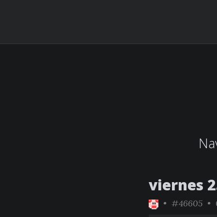
Nav
viernes 2
•
#46605
• 