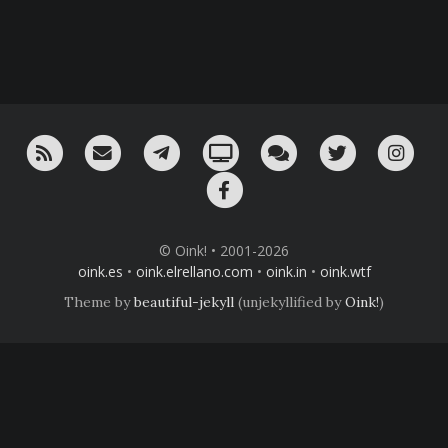
RSS
¡Mándame un email!
¡Nuestro canal en Telegram!
Oink! TV
Charla con nosotros 
Twitter
Ins
Facebook
© Oink! • 2001-2026
oink.es
•
oink.elrellano.com
•
oink.in
•
oink.wtf
Theme by
beautiful-jekyll
(unjekyllified by
Oink!
)