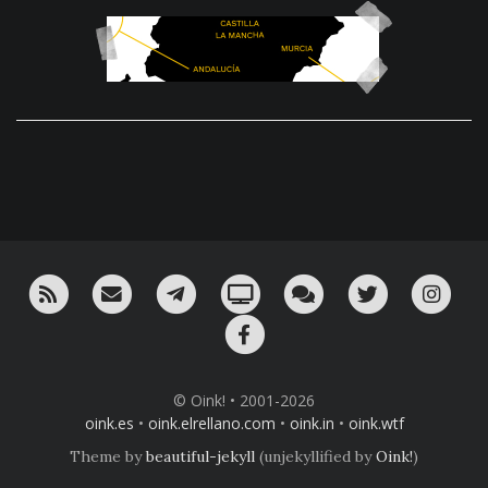
RSS
¡Mándame un email!
¡Nuestro canal en Telegram!
Oink! TV
Charla con nosotros 
Twitter
Ins
Facebook
© Oink! • 2001-2026
oink.es
•
oink.elrellano.com
•
oink.in
•
oink.wtf
Theme by
beautiful-jekyll
(unjekyllified by
Oink!
)