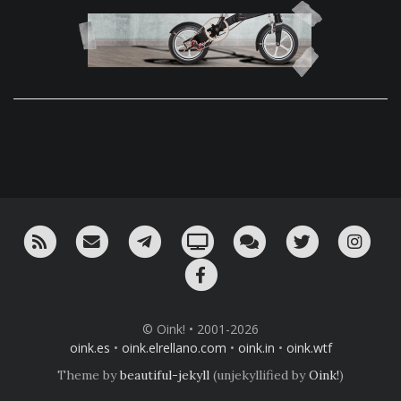
RSS
¡Mándame un email!
¡Nuestro canal en Telegram!
Oink! TV
Charla con nosotros 
Twitter
Ins
Facebook
© Oink! • 2001-2026
oink.es
•
oink.elrellano.com
•
oink.in
•
oink.wtf
Theme by
beautiful-jekyll
(unjekyllified by
Oink!
)