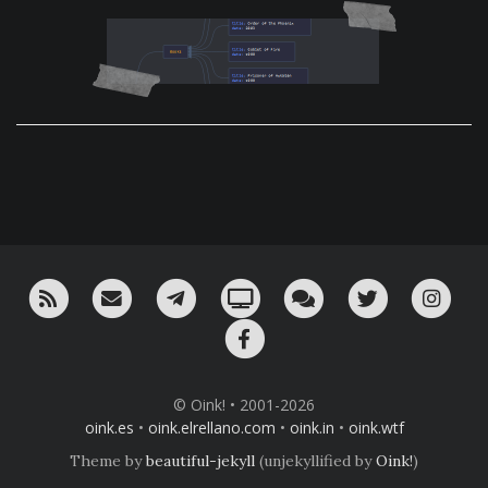
RSS
¡Mándame un email!
¡Nuestro canal en Telegram!
Oink! TV
Charla con nosotros 
Twitter
Ins
Facebook
© Oink! • 2001-2026
oink.es
•
oink.elrellano.com
•
oink.in
•
oink.wtf
Theme by
beautiful-jekyll
(unjekyllified by
Oink!
)