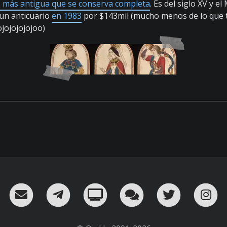
s más antigua que se conserva completa
. Es del siglo XV y e
 un anticuario
en 1983
por $143mil (mucho menos de lo que 
ojojojojojoo)
RSS
¡Mándame un email!
¡Nuestro canal en Telegram!
Oink! TV
Charla con nosot
Twitter
I