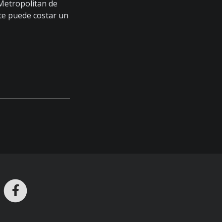
l Metropolitan de
te puede costar un
ros en Telegram
nstagram
Facebook