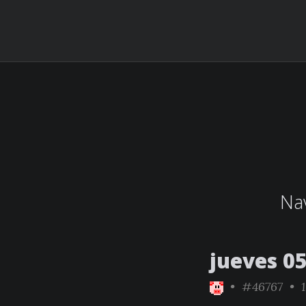
Nav
jueves 0
•
#46767
• 1