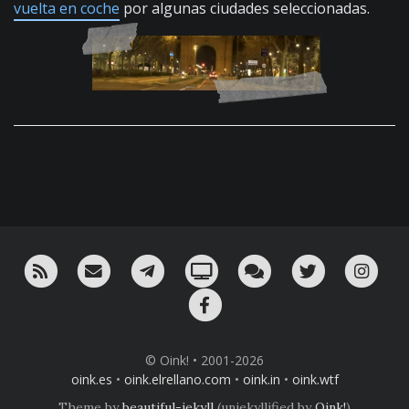
vuelta en coche
por algunas ciudades seleccionadas.
RSS
¡Mándame un email!
¡Nuestro canal en Telegram!
Oink! TV
Charla con nosotros 
Twitter
Ins
Facebook
© Oink! • 2001-2026
oink.es
•
oink.elrellano.com
•
oink.in
•
oink.wtf
Theme by
beautiful-jekyll
(unjekyllified by
Oink!
)