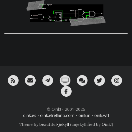
RSS
¡Mándame un email!
¡Nuestro canal en Telegram!
Oink! TV
Charla con nosotros 
Twitter
Ins
Facebook
© Oink! • 2001-2026
oink.es
•
oink.elrellano.com
•
oink.in
•
oink.wtf
Theme by
beautiful-jekyll
(unjekyllified by
Oink!
)