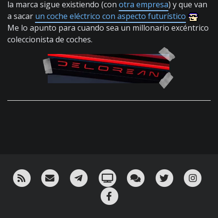
la marca sigue existiendo (con
otra empresa
) y que van
a sacar
un coche eléctrico con aspecto futurístico
Me lo apunto para cuando sea un millonario excéntrico
coleccionista de coches.
RSS
¡Mándame un email!
¡Nuestro canal en Telegram!
Oink! TV
Charla con nosotros 
Twitter
Ins
Facebook