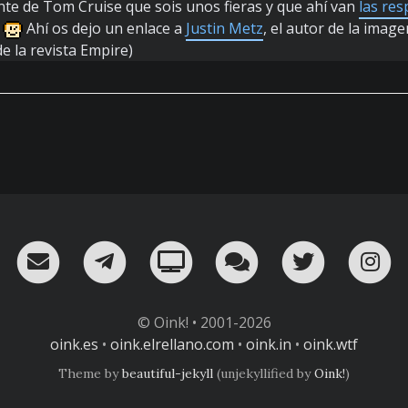
nte de Tom Cruise que sois unos fieras y que ahí van
las re
Ahí os dejo un enlace a
Justin Metz
, el autor de la image
e la revista Empire)
RSS
¡Mándame un email!
¡Nuestro canal en Telegram!
Oink! TV
Charla con nosot
Twitter
I
© Oink! • 2001-2026
oink.es
•
oink.elrellano.com
•
oink.in
•
oink.wtf
Theme by
beautiful-jekyll
(unjekyllified by
Oink!
)