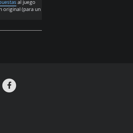
spuestas
al juego
n original (para un
ros en Telegram
nstagram
Facebook