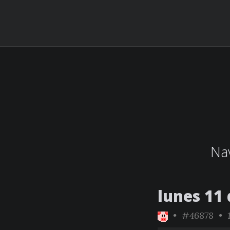
Nav
lunes 11 
•
#46878
• 1