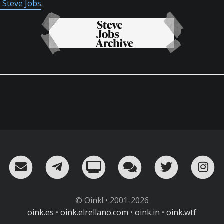
e Steve Jobs
.
RSS
¡Mándame un email!
¡Nuestro canal en Telegram!
Oink! TV
Charla con nosot
Twitter
I
© Oink! • 2001-2026
oink.es
•
oink.elrellano.com
•
oink.in
•
oink.wtf