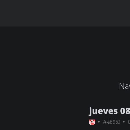
Nav
jueves 0
•
#46951
• 0