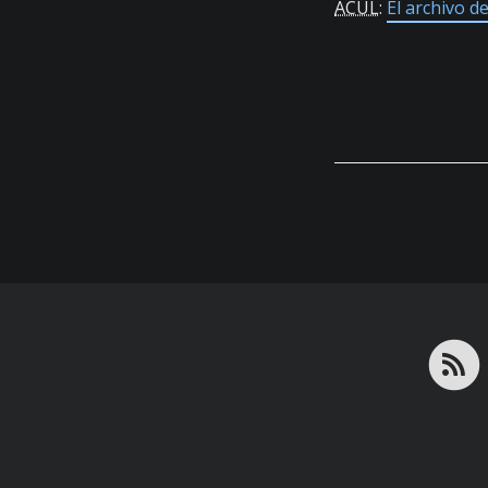
ACUL
:
El archivo d