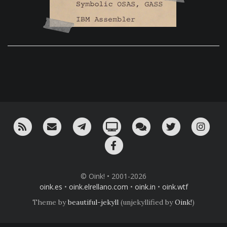
RSS
¡Mándame un email!
¡Nuestro canal en Telegram!
Oink! TV
Charla con nosotros 
Twitter
Ins
Facebook
© Oink! • 2001-2026
oink.es
•
oink.elrellano.com
•
oink.in
•
oink.wtf
Theme by
beautiful-jekyll
(unjekyllified by
Oink!
)