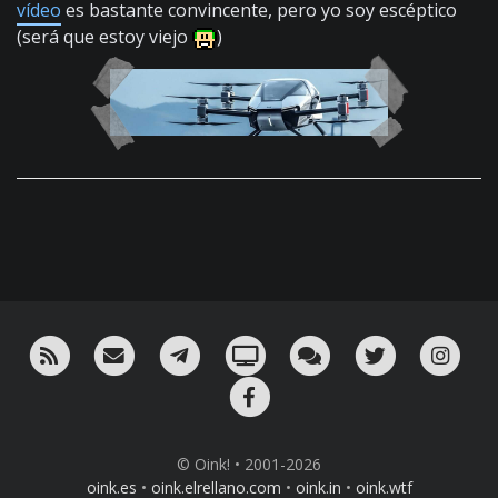
vídeo
es bastante convincente, pero yo soy escéptico
(será que estoy viejo
)
RSS
¡Mándame un email!
¡Nuestro canal en Telegram!
Oink! TV
Charla con nosotros 
Twitter
Ins
Facebook
© Oink! • 2001-2026
oink.es
•
oink.elrellano.com
•
oink.in
•
oink.wtf