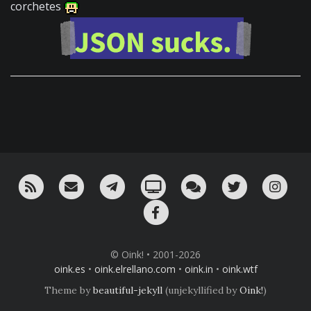
corchetes
RSS
¡Mándame un email!
¡Nuestro canal en Telegram!
Oink! TV
Charla con nosotros 
Twitter
Ins
Facebook
© Oink! • 2001-2026
oink.es
•
oink.elrellano.com
•
oink.in
•
oink.wtf
Theme by
beautiful-jekyll
(unjekyllified by
Oink!
)