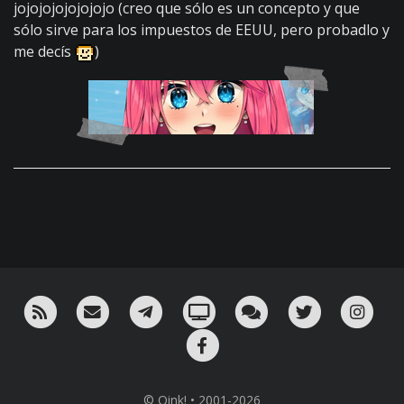
jojojojojojojojo (creo que sólo es un concepto y que
sólo sirve para los impuestos de EEUU, pero probadlo y
me decís
)
RSS
¡Mándame un email!
¡Nuestro canal en Telegram!
Oink! TV
Charla con nosotros 
Twitter
Ins
Facebook
© Oink! • 2001-2026