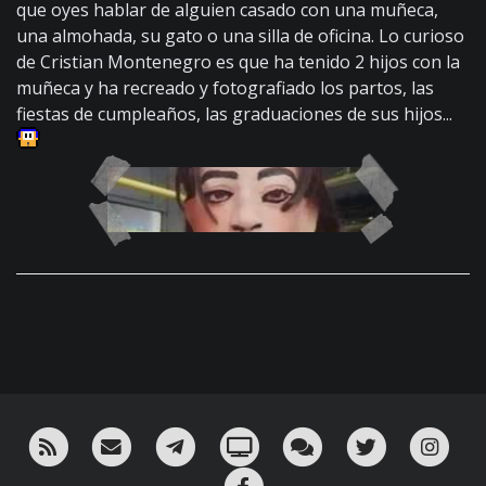
que oyes hablar de alguien casado con una muñeca,
una almohada, su gato o una silla de oficina. Lo curioso
de Cristian Montenegro es que ha tenido 2 hijos con la
muñeca y ha recreado y fotografiado los partos, las
fiestas de cumpleaños, las graduaciones de sus hijos...
RSS
¡Mándame un email!
¡Nuestro canal en Telegram!
Oink! TV
Charla con nosotros 
Twitter
Ins
Facebook