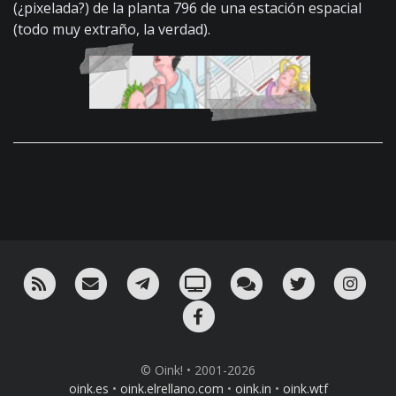
(¿pixelada?) de la planta 796 de una estación espacial
(todo muy extraño, la verdad).
RSS
¡Mándame un email!
¡Nuestro canal en Telegram!
Oink! TV
Charla con nosotros 
Twitter
Ins
Facebook
© Oink! • 2001-2026
oink.es
•
oink.elrellano.com
•
oink.in
•
oink.wtf