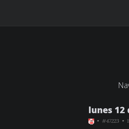
Nav
lunes 12 
•
#47223
• 1