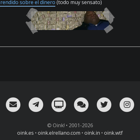
rendido sobre el dinero
(todo muy sensato)
RSS
¡Mándame un email!
¡Nuestro canal en Telegram!
Oink! TV
Charla con nosot
Twitter
I
© Oink! • 2001-2026
oink.es
•
oink.elrellano.com
•
oink.in
•
oink.wtf