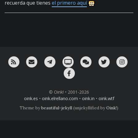
recuerda que tienes
el primero aquí
RSS
¡Mándame un email!
¡Nuestro canal en Telegram!
Oink! TV
Charla con nosotros 
Twitter
Ins
Facebook
© Oink! • 2001-2026
oink.es
•
oink.elrellano.com
•
oink.in
•
oink.wtf
Theme by
beautiful-jekyll
(unjekyllified by
Oink!
)