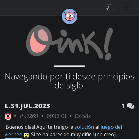
🌙
Navegando por ti desde principios
de siglo.
L.31.JUL.2023
1
•
#47269
• 09:16:01 •
Excels
¡Buenos días! Aquí te traigo la
solución
al
juego del
viernes
Si te ha parecido muy difícil (no creo),