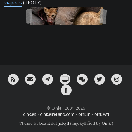
viajeros
(TPOTY)
RSS
¡Mándame un email!
¡Nuestro canal en Telegram!
Oink! TV
Charla con nosotros 
Twitter
Ins
Facebook
© Oink! • 2001-2026
oink.es
•
oink.elrellano.com
•
oink.in
•
oink.wtf
Theme by
beautiful-jekyll
(unjekyllified by
Oink!
)