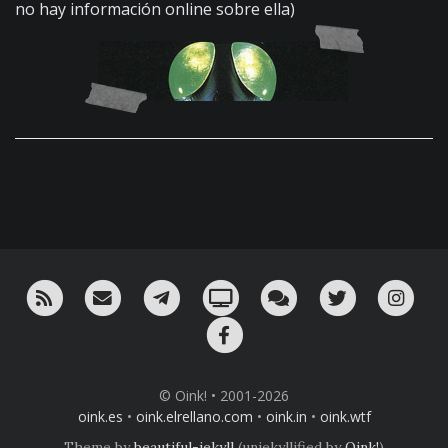
no hay información online sobre ella)
RSS
¡Mándame un email!
¡Nuestro canal en Telegram!
Oink! TV
Charla con nosotros 
Twitter
Ins
Facebook
© Oink! • 2001-2026
oink.es
•
oink.elrellano.com
•
oink.in
•
oink.wtf
Theme by
beautiful-jekyll
(unjekyllified by
Oink!
)