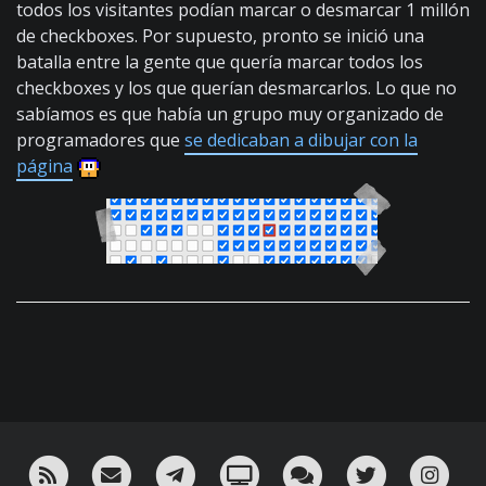
todos los visitantes podían marcar o desmarcar 1 millón
de checkboxes. Por supuesto, pronto se inició una
batalla entre la gente que quería marcar todos los
checkboxes y los que querían desmarcarlos. Lo que no
sabíamos es que había un grupo muy organizado de
programadores que
se dedicaban a dibujar con la
página
RSS
¡Mándame un email!
¡Nuestro canal en Telegram!
Oink! TV
Charla con nosotros 
Twitter
Ins