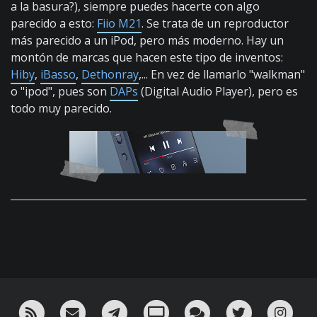
a la basura?), siempre puedes hacerte con algo
parecido a esto:
Fiio M21
. Se trata de un reproductor
más parecido a un iPod, pero más moderno. Hay un
montón de marcas que hacen este tipo de inventos:
Hiby
,
iBasso
,
Dethonray
,... En vez de llamarlo "walkman"
o "ipod", pues son
DAPs
(Digital Audio Player), pero es
todo muy parecido.
RSS
¡Mándame un email!
¡Nuestro canal en Telegram!
Oink! TV
Charla con nosotros 
Twitter
Ins