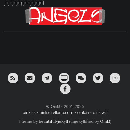
jojojojopjoojojojo)
RSS
¡Mándame un email!
¡Nuestro canal en Telegram!
Oink! TV
Charla con nosotros 
Twitter
Ins
Facebook
© Oink! • 2001-2026
oink.es
•
oink.elrellano.com
•
oink.in
•
oink.wtf
Theme by
beautiful-jekyll
(unjekyllified by
Oink!
)