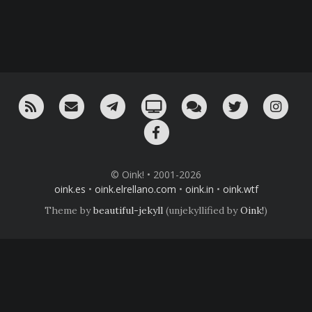
RSS
¡Mándame un email!
¡Nuestro canal en Telegram!
Oink! TV
Charla con nosotros 
Twitter
Ins
Facebook
© Oink! • 2001-2026
oink.es
•
oink.elrellano.com
•
oink.in
•
oink.wtf
Theme by
beautiful-jekyll
(unjekyllified by
Oink!
)