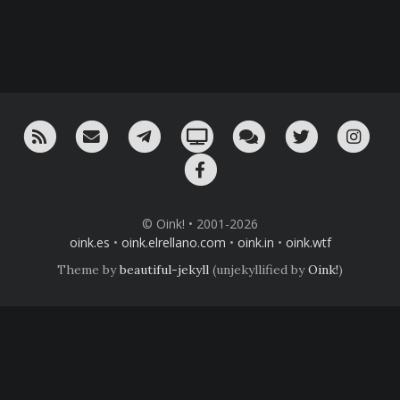
RSS
¡Mándame un email!
¡Nuestro canal en Telegram!
Oink! TV
Charla con nosotros 
Twitter
Ins
Facebook
© Oink! • 2001-2026
oink.es
•
oink.elrellano.com
•
oink.in
•
oink.wtf
Theme by
beautiful-jekyll
(unjekyllified by
Oink!
)