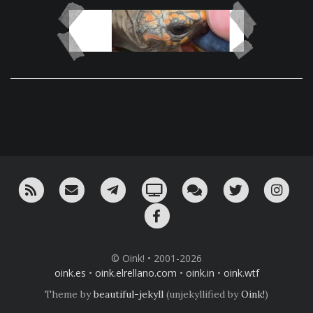
RSS
¡Mándame un email!
¡Nuestro canal en Telegram!
Oink! TV
Charla con nosotros 
Twitter
Ins
Facebook
© Oink! • 2001-2026
oink.es
•
oink.elrellano.com
•
oink.in
•
oink.wtf
Theme by
beautiful-jekyll
(unjekyllified by
Oink!
)