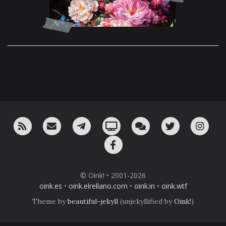
RSS
¡Mándame un email!
¡Nuestro canal en Telegram!
Oink! TV
Charla con nosotros 
Twitter
Ins
Facebook
© Oink! • 2001-2026
oink.es
•
oink.elrellano.com
•
oink.in
•
oink.wtf
Theme by
beautiful-jekyll
(unjekyllified by
Oink!
)