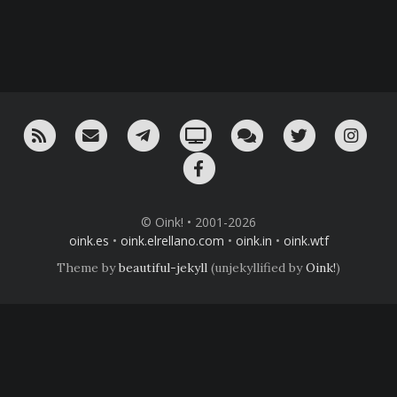
RSS
¡Mándame un email!
¡Nuestro canal en Telegram!
Oink! TV
Charla con nosotros 
Twitter
Ins
Facebook
© Oink! • 2001-2026
oink.es
•
oink.elrellano.com
•
oink.in
•
oink.wtf
Theme by
beautiful-jekyll
(unjekyllified by
Oink!
)