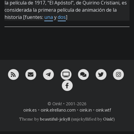
la película de 1917, "El Apóstol", de Quirino Cristiani, es
considerada la primera película de animación de la
historia [fuentes:
una
y
dos
]
RSS
¡Mándame un email!
¡Nuestro canal en Telegram!
Oink! TV
Charla con nosotros 
Twitter
Ins
Facebook
© Oink! • 2001-2026
oink.es
•
oink.elrellano.com
•
oink.in
•
oink.wtf
Theme by
beautiful-jekyll
(unjekyllified by
Oink!
)